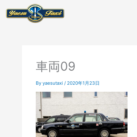
内
容
を
ス
キ
ッ
プ
車両09
By
yaesutaxi
/
2020年1月23日