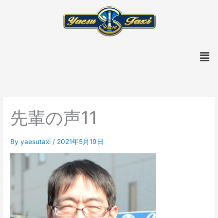
内
容
を
ス
メ
キ
ニ
ッ
ュ
プ
ー
先輩の声11
By
yaesutaxi
/
2021年5月19日