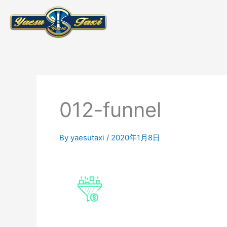
内
容
を
ス
キ
ッ
プ
012-funnel
By
yaesutaxi
/
2020年1月8日